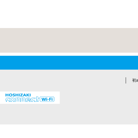
会員登録(無料)
01
新規会員登録
上部メニューの「
新規お取引
」から
ご登録完了後、利用審査があるため
※審査には1週間程度お時間をいただきます
初
02
審査完了のご案内